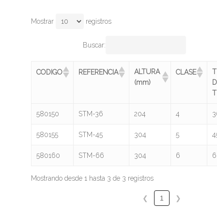
Mostrar
registros
Buscar:
ALTURA
T
CODIGO
REFERENCIA
CLASE
(mm)
D
T
580150
STM-36
204
4
3
580155
STM-45
304
5
4
580160
STM-66
304
6
6
Mostrando desde 1 hasta 3 de 3 registros
❮
1
❯