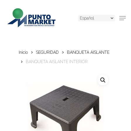
Skip
to
Men
main
content
Inicio
SEGURIDAD
BANQUETA AISLANTE
BANQUETA AISLANTE INTERIOR