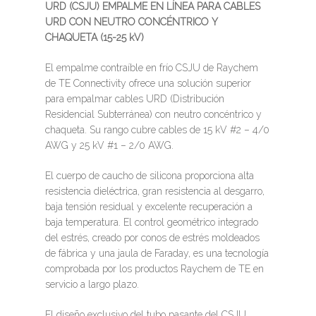
URD (CSJU) EMPALME EN LÍNEA PARA CABLES
URD CON NEUTRO CONCÉNTRICO Y
CHAQUETA (15-25 kV)
El empalme contraíble en frío CSJU de Raychem
de TE Connectivity ofrece una solución superior
para empalmar cables URD (Distribución
Residencial Subterránea) con neutro concéntrico y
chaqueta. Su rango cubre cables de 15 kV #2 – 4/0
AWG y 25 kV #1 – 2/0 AWG.
El cuerpo de caucho de silicona proporciona alta
resistencia dieléctrica, gran resistencia al desgarro,
baja tensión residual y excelente recuperación a
baja temperatura. El control geométrico integrado
del estrés, creado por conos de estrés moldeados
de fábrica y una jaula de Faraday, es una tecnología
comprobada por los productos Raychem de TE en
servicio a largo plazo.
El diseño exclusivo del tubo pasante del CSJU