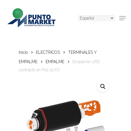
Skip
to
Men
main
content
Inicio
ELECTRICOS
TERMINALES Y
EMPALME
EMPALME
Empalme URD
contráctil en Frío 25 KV