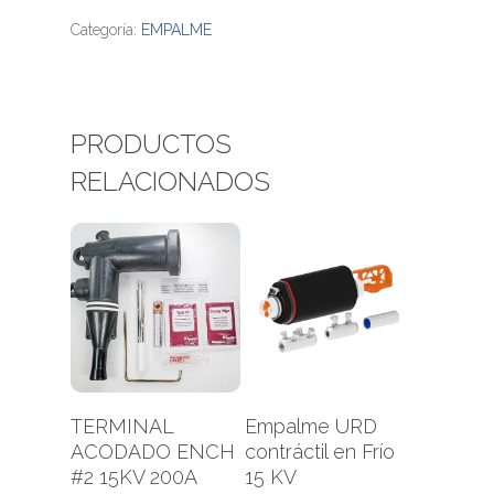
Categoría:
EMPALME
PRODUCTOS
RELACIONADOS
Leer Más
Leer Más
TERMINAL
Empalme URD
ACODADO ENCH
contráctil en Frío
#2 15KV 200A
15 KV