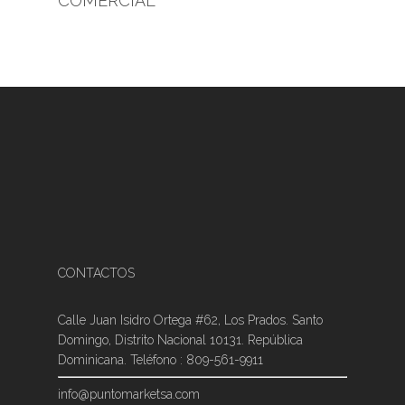
COMERCIAL
CONTACTOS
Calle Juan Isidro Ortega #62, Los Prados. Santo
Domingo, Distrito Nacional 10131. República
Dominicana. Teléfono : 809-561-9911
info@puntomarketsa.com