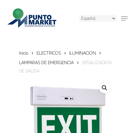
Skip
to
Men
main
content
Inicio
ELECTRICOS
ILUMINACION
LAMPARAS DE EMERGENCIA
SEÑALIZACION
DE SALIDA