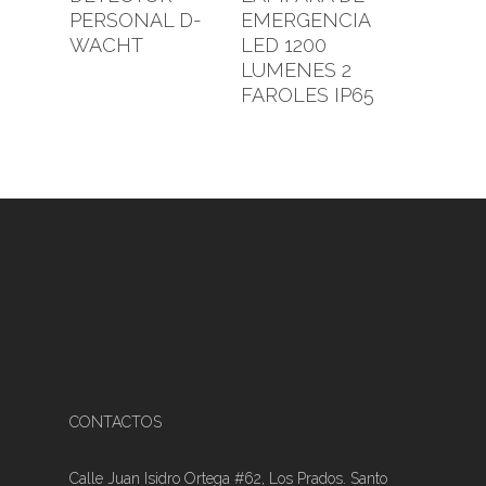
PERSONAL D-
EMERGENCIA
WACHT
LED 1200
LUMENES 2
FAROLES IP65
CONTACTOS
Calle Juan Isidro Ortega #62, Los Prados. Santo