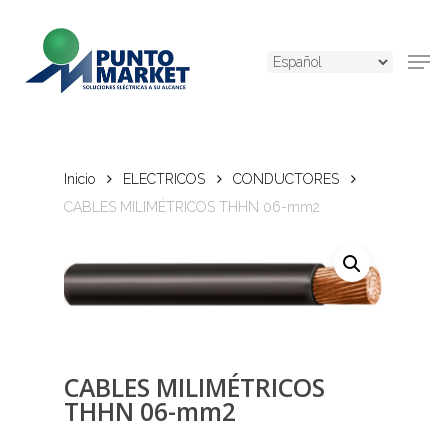
Skip
to
Men
main
content
Inicio
ELECTRICOS
CONDUCTORES
CABLES MILIMÉTRICOS THHN 06-mm2
CABLES MILIMÉTRICOS
THHN 06-mm2