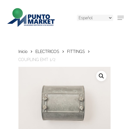
Skip
to
Men
main
content
Inicio
ELECTRICOS
FITTINGS
COUPLING EMT 1/2