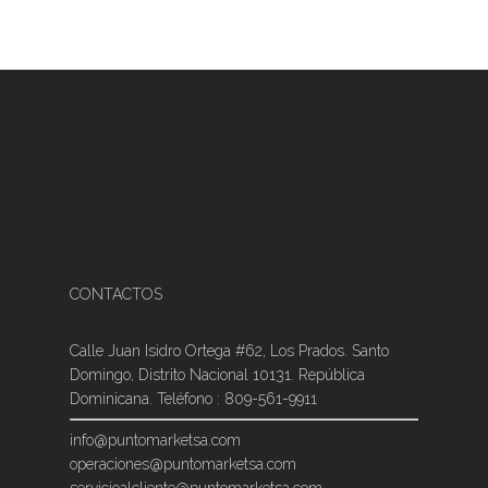
CONTACTOS
Calle Juan Isidro Ortega #62, Los Prados. Santo
Domingo, Distrito Nacional 10131. República
Dominicana. Teléfono : 809-561-9911
info@puntomarketsa.com
operaciones@puntomarketsa.com