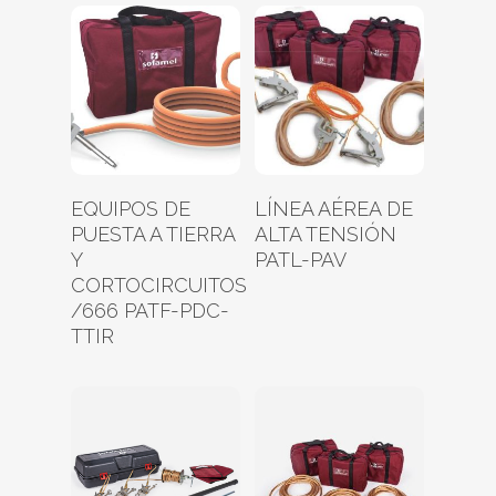
Leer Más
Leer Más
EQUIPOS DE
LÍNEA AÉREA DE
PUESTA A TIERRA
ALTA TENSIÓN
Y
PATL-PAV
CORTOCIRCUITOS
/666 PATF-PDC-
TTIR