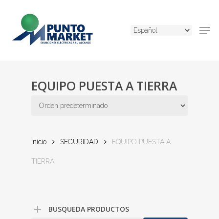
Skip
to
Men
main
content
EQUIPO PUESTA A TIERRA
Inicio
SEGURIDAD
EQUIPO PUESTA A
TIERRA
BUSQUEDA PRODUCTOS