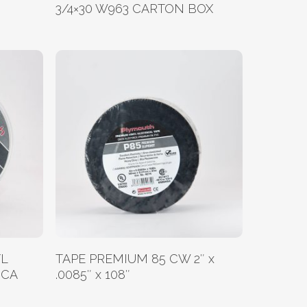
3/4×30 W963 CARTON BOX
Leer Más
YL
TAPE PREMIUM 85 CW 2″ x
ICA
.0085″ x 108″