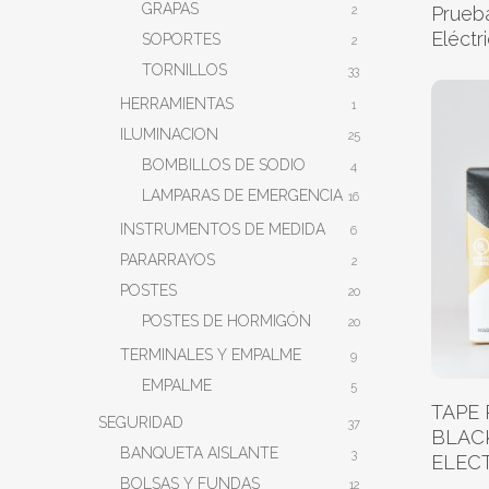
GRAPAS
Prueb
2
Eléctr
SOPORTES
2
TORNILLOS
33
HERRAMIENTAS
1
ILUMINACION
25
BOMBILLOS DE SODIO
4
LAMPARAS DE EMERGENCIA
16
INSTRUMENTOS DE MEDIDA
6
PARARRAYOS
2
POSTES
20
POSTES DE HORMIGÓN
20
TERMINALES Y EMPALME
9
EMPALME
5
TAPE
SEGURIDAD
37
BLAC
BANQUETA AISLANTE
3
ELEC
BOLSAS Y FUNDAS
12