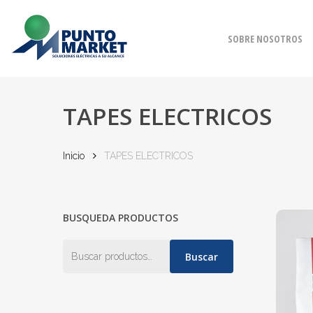
Skip
to
SOBRE NOSOTROS
main
content
TAPES ELECTRICOS
Inicio
TAPES ELECTRICOS
BUSQUEDA PRODUCTOS
Buscar
Buscar
por: