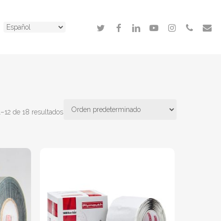
twitter
facebook
linkedin
youtube
instagram
phone
email
–12 de 18 resultados