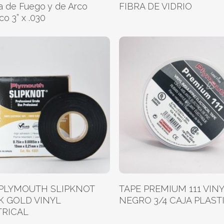
a de Fuego y de Arco
FIBRA DE VIDRIO
ico 3” x .030
Leer Más
Leer Más
 PLYMOUTH SLIPKNOT
TAPE PREMIUM 111 VIN
K GOLD VINYL
NEGRO 3/4 CAJA PLAST
TRICAL