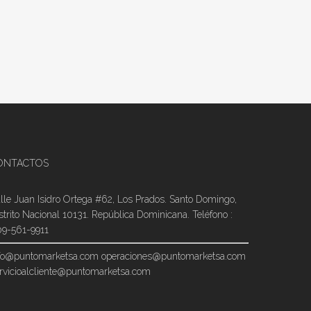
ONTACTOS
lle Juan Isidro Ortega #62, Los Prados. Santo Domingo,
strito Nacional 10131. República Dominicana. Teléfono :
9-561-9911
fo@puntomarketsa.com
operaciones@puntomarketsa.com
rvicioalcliente@puntomarketsa.com